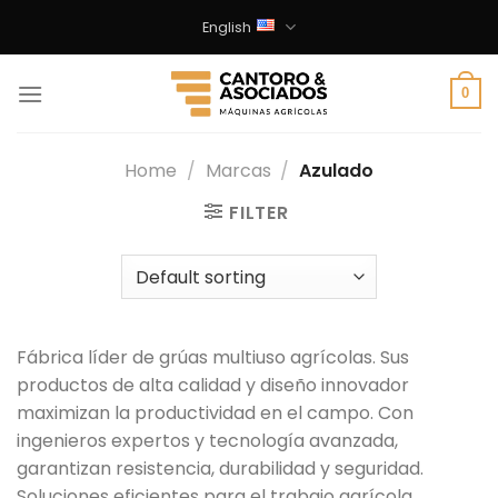
Skip
English
to
content
0
Home
/
Marcas
/
Azulado
FILTER
Fábrica líder de grúas multiuso agrícolas. Sus
productos de alta calidad y diseño innovador
maximizan la productividad en el campo. Con
ingenieros expertos y tecnología avanzada,
garantizan resistencia, durabilidad y seguridad.
Soluciones eficientes para el trabajo agrícola.